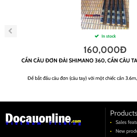
In stock
160,000
Đ
CẦN CÂU ĐƠN ĐÀI SHIMANO 360, CẦN CÂU T
Để bắt đầu câu đơn (câu tay) với một chiếc cần 3.6m,
Product
Sales feat
New produ