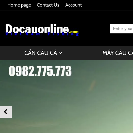
Home page
Contact Us
Account
CẦN CÂU CÁ
MÁY CÂU C