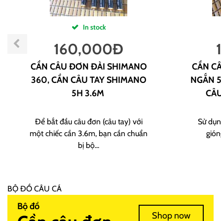
In stock
160,000
Đ
CẦN CÂU ĐƠN ĐÀI SHIMANO
CẦN CÂ
360, CẦN CÂU TAY SHIMANO
NGẮN 5
5H 3.6M
CÂU
Để bắt đầu câu đơn (câu tay) với
Sử dụn
một chiếc cần 3.6m, bạn cần chuẩn
gión
bị bộ...
BỘ ĐỒ CÂU CÁ
Bộ đồ
Shop now