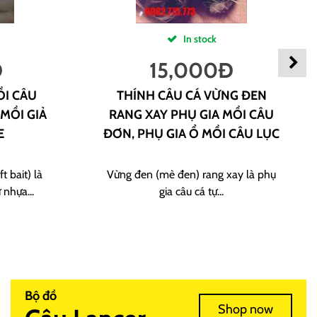
In stock
Đ
15,000
Đ
ỒI CÂU
THÍNH CÂU CÁ VỪNG ĐEN
 MỒI GIẢ
RANG XAY PHỤ GIA MỒI CÂU
E
ĐƠN, PHỤ GIA Ổ MỒI CÂU LỤC
t bait) là
Vừng đen (mè đen) rang xay là phụ
 nhựa...
gia câu cá tự...
Bộ đồ
Shop now