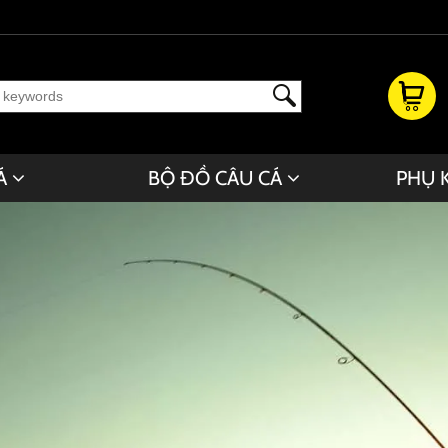
Á
BỘ ĐỒ CÂU CÁ
PHỤ 