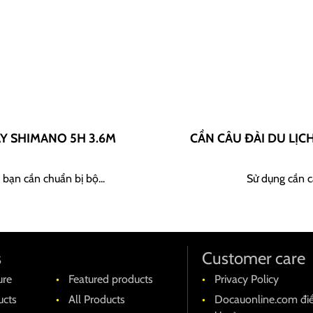
AY SHIMANO 5H 3.6M
CẦN CÂU ĐÀI DU LỊC
 bạn cần chuẩn bị bộ...
Sử dụng cần câ
s
Customer care
ure
Featured products
Privacy Policy
cts
All Products
Docauonline.com đi