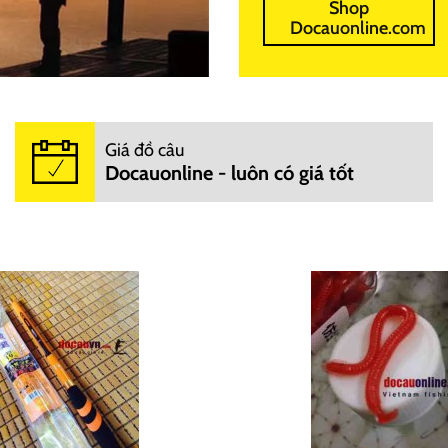
Shop
Docauonline.com
Giá đồ câu
Docauonline - luôn có giá tốt