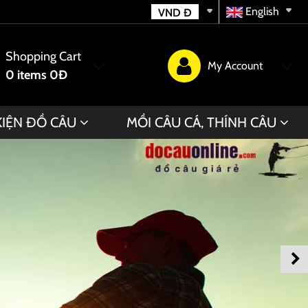
English
VND
Đ
Shopping Cart
My Account
0
items
0Đ
KIỆN ĐỒ CÂU
MỒI CÂU CÁ, THÍNH CÂU