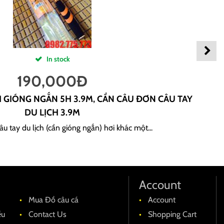
In stock
190,000
Đ
H GIÓNG NGẮN 5H 3.9M, CẦN CÂU ĐƠN CÂU TAY
DU LỊCH 3.9M
u tay du lịch (cần gióng ngắn) hơi khác một...
Account
Mua Đồ câu cá
Account
ều
Contact Us
Shopping Cart