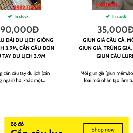
In stock
In stock
190,000
Đ
35,000
U ĐÀI DU LỊCH GIÓNG
GIUN GIẢ CÂU CÁ, M
H 3.9M, CẦN CÂU ĐƠN
GIUN GIẢ, TRÙNG GIẢ,
 TAY DU LỊCH 3.9M
GIUN CÂU LUR
g cần câu tay du lịch (cần
Mồi giun giả (giun mềm/sof
g ngắn) hơi khác một...
loại mồi nhân tạo làm từ
Bộ đồ
Shop now