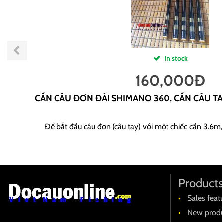
In stock
160,000
Đ
CẦN CÂU ĐƠN ĐÀI SHIMANO 360, CẦN CÂU T
Để bắt đầu câu đơn (câu tay) với một chiếc cần 3.6m,
Product
Sales feat
New produ