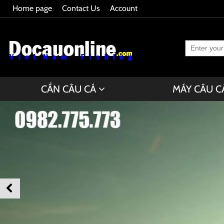
Home page
Contact Us
Account
CẦN CÂU CÁ
MÁY CÂU C