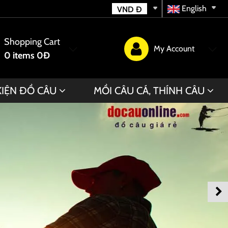
English
VND
Đ
Shopping Cart
My Account
0
items
0Đ
KIỆN ĐỒ CÂU
MỒI CÂU CÁ, THÍNH CÂU