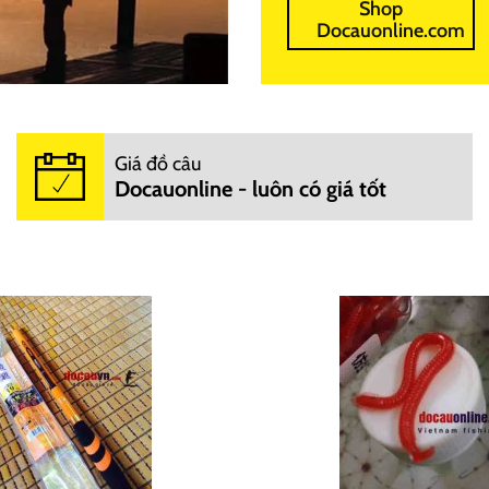
Shop
Docauonline.com
Giá đồ câu
Docauonline - luôn có giá tốt