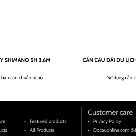
AY SHIMANO 5H 3.6M
CẦN CÂU ĐÀI DU LỊC
 bạn cần chuẩn bị bộ...
Sử dụng cần câ
s
Customer care
ure
Featured products
Privacy Policy
cts
All Products
Docauonline.com đi