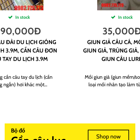
In stock
In stock
190,000
Đ
35,000
U ĐÀI DU LỊCH GIÓNG
GIUN GIẢ CÂU CÁ, M
H 3.9M, CẦN CÂU ĐƠN
GIUN GIẢ, TRÙNG GIẢ,
 TAY DU LỊCH 3.9M
GIUN CÂU LUR
g cần câu tay du lịch (cần
Mồi giun giả (giun mềm/sof
g ngắn) hơi khác một...
loại mồi nhân tạo làm từ
Bộ đồ
Shop now