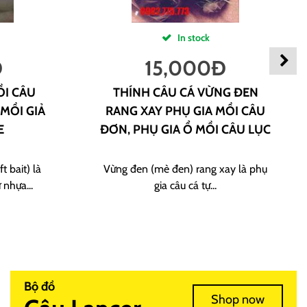
In stock
Đ
15,000
Đ
ỒI CÂU
THÍNH CÂU CÁ VỪNG ĐEN
 MỒI GIẢ
RANG XAY PHỤ GIA MỒI CÂU
E
ĐƠN, PHỤ GIA Ổ MỒI CÂU LỤC
t bait) là
Vừng đen (mè đen) rang xay là phụ
 nhựa...
gia câu cá tự...
Bộ đồ
Shop now