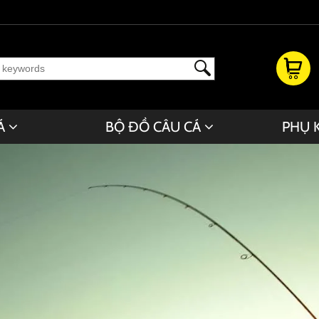
Á
BỘ ĐỒ CÂU CÁ
PHỤ 