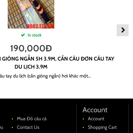
In stock
190,000
Đ
H GIÓNG NGẮN 5H 3.9M, CẦN CÂU ĐƠN CÂU TAY
DU LỊCH 3.9M
u tay du lịch (cần gióng ngắn) hơi khác một...
Account
Mua Đồ câu cá
Account
ều
Contact Us
Shopping Cart