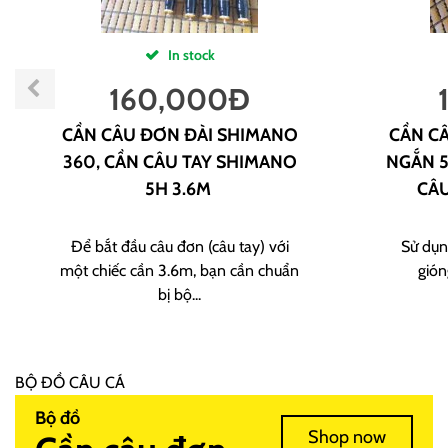
In stock
160,000
Đ
CẦN CÂU ĐƠN ĐÀI SHIMANO
CẦN CÂ
360, CẦN CÂU TAY SHIMANO
NGẮN 5
5H 3.6M
CÂU
Để bắt đầu câu đơn (câu tay) với
Sử dụn
một chiếc cần 3.6m, bạn cần chuẩn
gión
bị bộ...
BỘ ĐỒ CÂU CÁ
Bộ đồ
Shop now