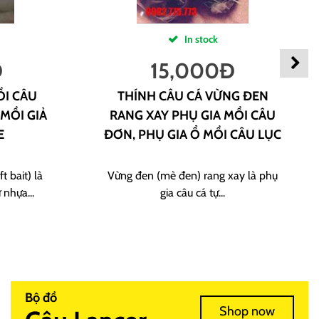
In stock
Đ
15,000
Đ
ỒI CÂU
THÍNH CÂU CÁ VỪNG ĐEN
 MỒI GIẢ
RANG XAY PHỤ GIA MỒI CÂU
E
ĐƠN, PHỤ GIA Ổ MỒI CÂU LỤC
t bait) là
Vừng đen (mè đen) rang xay là phụ
 nhựa...
gia câu cá tự...
Bộ đồ
Shop now