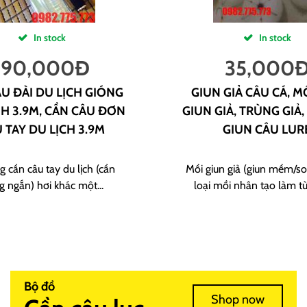
In stock
In stock
190,000
Đ
35,000
U ĐÀI DU LỊCH GIÓNG
GIUN GIẢ CÂU CÁ, M
H 3.9M, CẦN CÂU ĐƠN
GIUN GIẢ, TRÙNG GIẢ,
 TAY DU LỊCH 3.9M
GIUN CÂU LUR
g cần câu tay du lịch (cần
Mồi giun giả (giun mềm/sof
g ngắn) hơi khác một...
loại mồi nhân tạo làm từ
Bộ đồ
Shop now