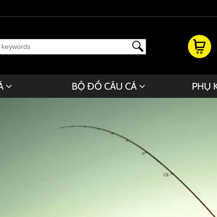
Á
BỘ ĐỒ CÂU CÁ
PHỤ 