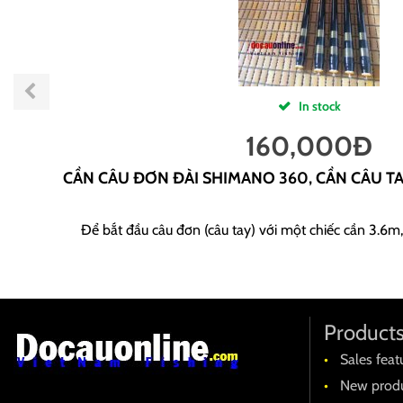
In stock
160,000
Đ
CẦN CÂU ĐƠN ĐÀI SHIMANO 360, CẦN CÂU T
Để bắt đầu câu đơn (câu tay) với một chiếc cần 3.6m,
Product
Sales feat
New produ