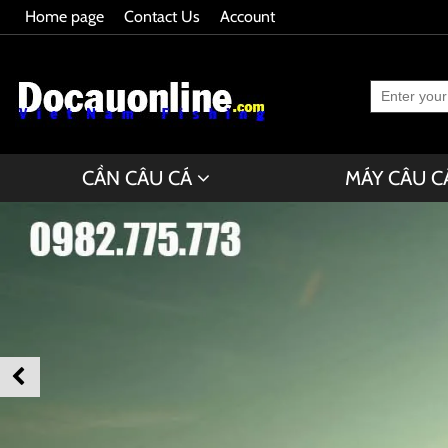
Home page
Contact Us
Account
CẦN CÂU CÁ
MÁY CÂU C