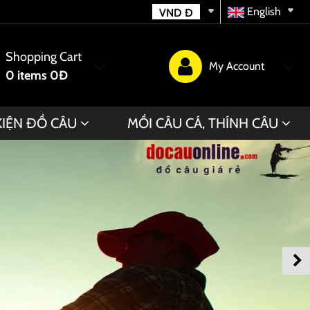
English
VND
Đ
Shopping Cart
My Account
0
items
0Đ
KIỆN ĐỒ CÂU
MỒI CÂU CÁ, THÍNH CÂU