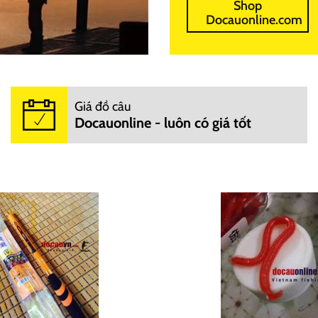
Shop
Docauonline.com
Giá đồ câu
Docauonline - luôn có giá tốt