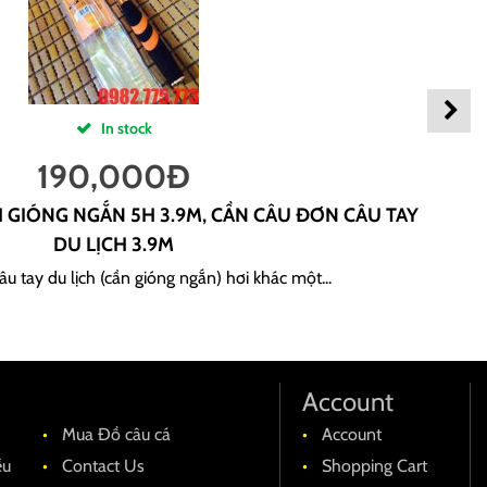
In stock
190,000
Đ
H GIÓNG NGẮN 5H 3.9M, CẦN CÂU ĐƠN CÂU TAY
DU LỊCH 3.9M
u tay du lịch (cần gióng ngắn) hơi khác một...
Account
Mua Đồ câu cá
Account
ều
Contact Us
Shopping Cart