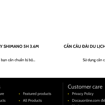
AY SHIMANO 5H 3.6M
CẦN CÂU ĐÀI DU LỊC
 bạn cần chuẩn bị bộ...
Sử dụng cần câ
s
Customer care
ure
Featured products
Privacy Policy
cts
All Products
Docauonline.com đi