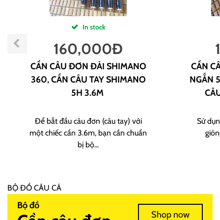
In stock
160,000
Đ
CẦN CÂU ĐƠN ĐÀI SHIMANO
CẦN CÂ
360, CẦN CÂU TAY SHIMANO
NGẮN 5
5H 3.6M
CÂU
Để bắt đầu câu đơn (câu tay) với
Sử dụn
một chiếc cần 3.6m, bạn cần chuẩn
gión
bị bộ...
BỘ ĐỒ CÂU CÁ
Bộ đồ
Shop now