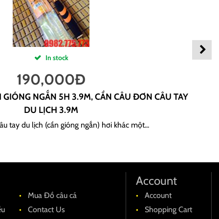
In stock
190,000
Đ
H GIÓNG NGẮN 5H 3.9M, CẦN CÂU ĐƠN CÂU TAY
DU LỊCH 3.9M
u tay du lịch (cần gióng ngắn) hơi khác một...
Account
Mua Đồ câu cá
Account
ều
Contact Us
Shopping Cart