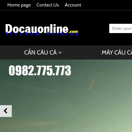
Home page
Contact Us
Account
CẦN CÂU CÁ
MÁY CÂU C