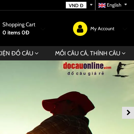
English
VND
Đ
Shopping Cart
My Account
0
items
0Đ
KIỆN ĐỒ CÂU
MỒI CÂU CÁ, THÍNH CÂU