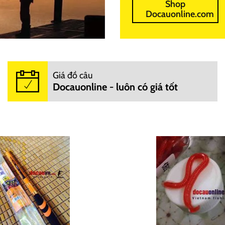
Shop
Docauonline.com
Giá đồ câu
Docauonline - luôn có giá tốt