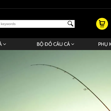
Á
BỘ ĐỒ CÂU CÁ
PHỤ 