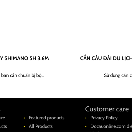
AY SHIMANO 5H 3.6M
CẦN CÂU ĐÀI DU LỊC
 bạn cần chuẩn bị bộ...
Sử dụng cần câ
s
Customer care
ure
Featured products
Privacy Policy
cts
All Products
Docauonline.com đi