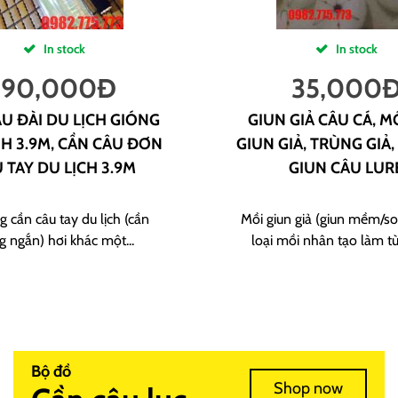
In stock
In stock
190,000
Đ
35,000
U ĐÀI DU LỊCH GIÓNG
GIUN GIẢ CÂU CÁ, M
H 3.9M, CẦN CÂU ĐƠN
GIUN GIẢ, TRÙNG GIẢ,
 TAY DU LỊCH 3.9M
GIUN CÂU LUR
g cần câu tay du lịch (cần
Mồi giun giả (giun mềm/sof
g ngắn) hơi khác một...
loại mồi nhân tạo làm từ
Bộ đồ
Shop now