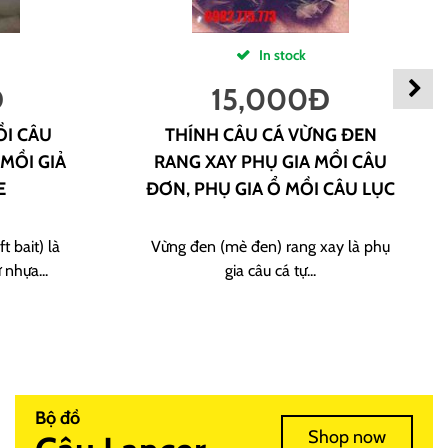
In stock
Đ
15,000
Đ
ỒI CÂU
THÍNH CÂU CÁ VỪNG ĐEN
 MỒI GIẢ
RANG XAY PHỤ GIA MỒI CÂU
E
ĐƠN, PHỤ GIA Ổ MỒI CÂU LỤC
t bait) là
Vừng đen (mè đen) rang xay là phụ
 nhựa...
gia câu cá tự...
Bộ đồ
Shop now