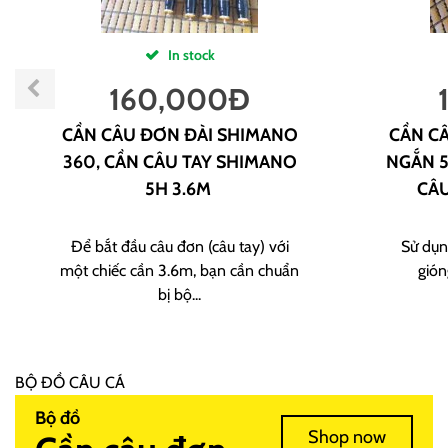
In stock
160,000
Đ
CẦN CÂU ĐƠN ĐÀI SHIMANO
CẦN CÂ
360, CẦN CÂU TAY SHIMANO
NGẮN 5
5H 3.6M
CÂU
Để bắt đầu câu đơn (câu tay) với
Sử dụn
một chiếc cần 3.6m, bạn cần chuẩn
gión
bị bộ...
BỘ ĐỒ CÂU CÁ
Bộ đồ
Shop now