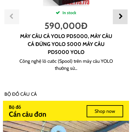
In stock
590,000
Đ
MÁY CÂU CÁ YOLO PD5000, MÁY CÂU
CÁ ĐỨNG YOLO 5000 MÁY CÂU
PD5000 YOLO
Công nghệ lô cước (Spool) trên máy câu YOLO
thường sử...
BỘ ĐỒ CÂU CÁ
Bộ đồ
Shop now
Cần câu đơn