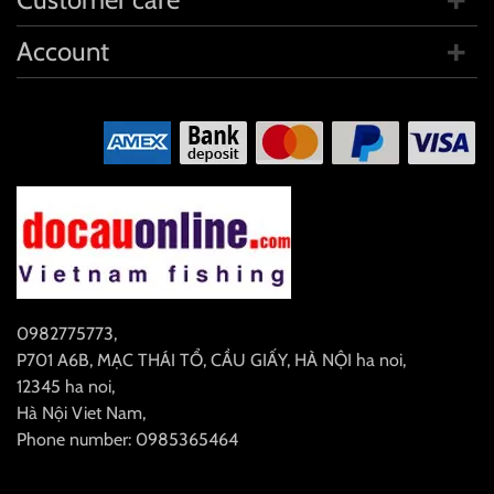
Account
0982775773
,
P701 A6B, MẠC THÁI TỔ, CẦU GIẤY, HÀ NỘI
ha noi
,
12345
ha noi
,
Hà Nội
Viet Nam
,
Phone number: 0985365464