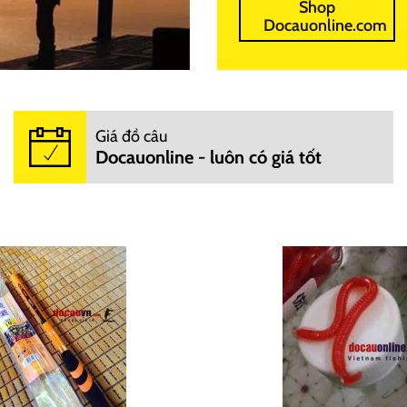
Shop
Docauonline.com
Giá đồ câu
Docauonline - luôn có giá tốt