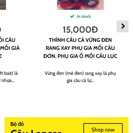
In stock
Đ
15,000
Đ
ỒI CÂU
THÍNH CÂU CÁ VỪNG ĐEN
 MỒI GIẢ
RANG XAY PHỤ GIA MỒI CÂU
E
ĐƠN, PHỤ GIA Ổ MỒI CÂU LỤC
t bait) là
Vừng đen (mè đen) rang xay là phụ
 nhựa...
gia câu cá tự...
Bộ đồ
Shop now