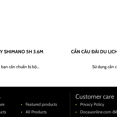
AY SHIMANO 5H 3.6M
CẦN CÂU ĐÀI DU LỊC
 bạn cần chuẩn bị bộ...
Sử dụng cần câ
s
Customer care
ure
Featured products
Privacy Policy
cts
All Products
Docauonline.com đi