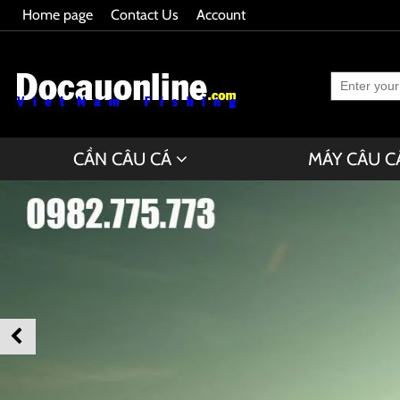
Home page
Contact Us
Account
CẦN CÂU CÁ
MÁY CÂU C