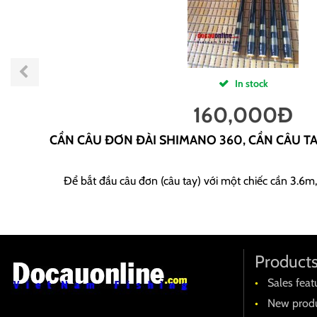
In stock
160,000
Đ
CẦN CÂU ĐƠN ĐÀI SHIMANO 360, CẦN CÂU T
Để bắt đầu câu đơn (câu tay) với một chiếc cần 3.6m,
Product
Sales feat
New produ