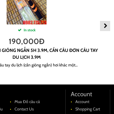
In stock
190,000
Đ
H GIÓNG NGẮN 5H 3.9M, CẦN CÂU ĐƠN CÂU TAY
DU LỊCH 3.9M
u tay du lịch (cần gióng ngắn) hơi khác một...
Account
Mua Đồ câu cá
Account
ều
Contact Us
Shopping Cart