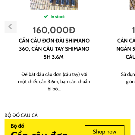
In stock
160,000
Đ
CẦN CÂU ĐƠN ĐÀI SHIMANO
CẦN CÂ
360, CẦN CÂU TAY SHIMANO
NGẮN 5
5H 3.6M
CÂU
Để bắt đầu câu đơn (câu tay) với
Sử dụn
một chiếc cần 3.6m, bạn cần chuẩn
gión
bị bộ...
BỘ ĐỒ CÂU CÁ
Bộ đồ
Shop now