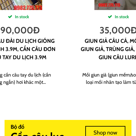
In stock
In stock
190,000
Đ
35,000
U ĐÀI DU LỊCH GIÓNG
GIUN GIẢ CÂU CÁ, M
H 3.9M, CẦN CÂU ĐƠN
GIUN GIẢ, TRÙNG GIẢ,
 TAY DU LỊCH 3.9M
GIUN CÂU LUR
g cần câu tay du lịch (cần
Mồi giun giả (giun mềm/sof
g ngắn) hơi khác một...
loại mồi nhân tạo làm từ
Bộ đồ
Shop now