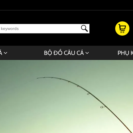
Á
BỘ ĐỒ CÂU CÁ
PHỤ 