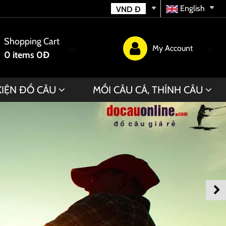
English
VND
Đ
Shopping Cart
My Account
0
items
0Đ
KIỆN ĐỒ CÂU
MỒI CÂU CÁ, THÍNH CÂU