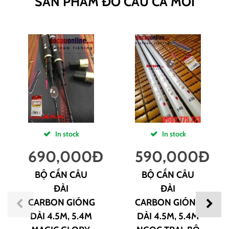
SẢN PHẨM ĐỒ CÂU CÁ MỚI
In stock
In stock
690,000
Đ
590,000
Đ
BỘ CẦN CÂU
BỘ CẦN CÂU
ĐÀI
ĐÀI
CARBON GIÓNG
CARBON GIÓNG
DÀI 4.5M, 5.4M
DÀI 4.5M, 5.4M