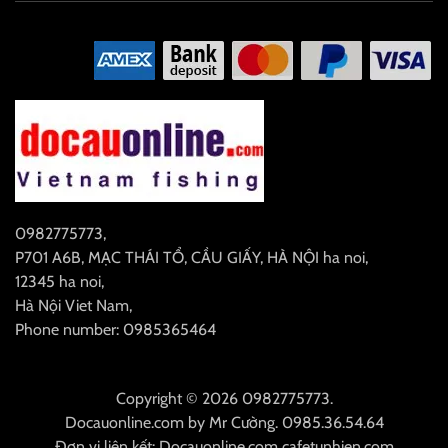
0982775773
,
P701 A6B, MẠC THÁI TỔ, CẦU GIẤY, HÀ NỘI
ha noi
,
12345
ha noi
,
Hà Nội
Viet Nam
,
Phone number: 0985365464
Copyright © 2026 0982775773.
Docauonline.com
by
Mr Cường
.
0985.36.54.64
Đơn vị liên kết:
Docauonline.com
cafetunhien.com