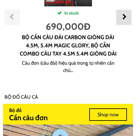
In stock
690,000
Đ
BỘ CẦN CÂU ĐÀI CARBON GIÓNG DÀI
4.5M, 5.4M MAGIC GLORY, BỘ CẦN
COMBO CÂU TAY 4.5M 5.4M GIÓNG DÀI
Câu đơn (câu đài) hiệu quả trong tự nhiên cần
chú...
BỘ ĐỒ CÂU CÁ
Bộ đồ
Shop now
Cần câu đơn