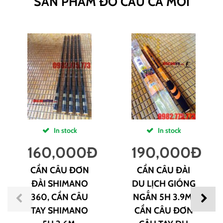
SẢN PHẨM ĐỒ CÂU CÁ MỚI
In stock
In stock
160,000
Đ
190,000
Đ
CẦN CÂU ĐƠN
CẦN CÂU ĐÀI
ĐÀI SHIMANO
DU LỊCH GIÓNG
360, CẦN CÂU
NGẮN 5H 3.9M,
TAY SHIMANO
CẦN CÂU ĐƠN