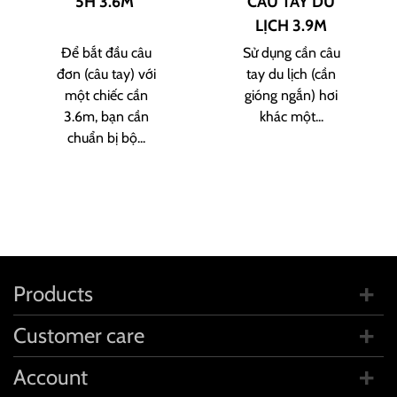
5H 3.6M
CÂU TAY DU
LỊCH 3.9M
Để bắt đầu câu
Sử dụng cần câu
đơn (câu tay) với
tay du lịch (cần
một chiếc cần
gióng ngắn) hơi
3.6m, bạn cần
khác một...
chuẩn bị bộ...
Products
Customer care
Account