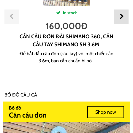
In stock
160,000
Đ
CẦN CÂU ĐƠN ĐÀI SHIMANO 360, CẦN
CÂU TAY SHIMANO 5H 3.6M
Để bắt đầu câu đơn (câu tay) với một chiếc cần
3.6m, bạn cần chuẩn bị bộ...
BỘ ĐỒ CÂU CÁ
Bộ đồ
Shop now
Cần câu đơn