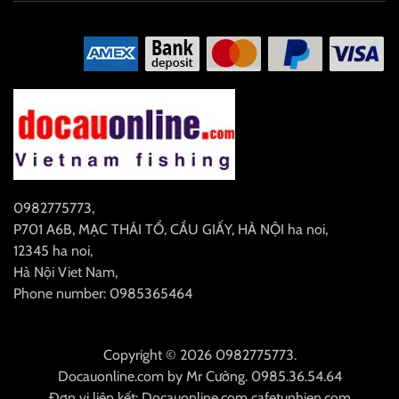
0982775773
,
P701 A6B, MẠC THÁI TỔ, CẦU GIẤY, HÀ NỘI
ha noi
,
12345
ha noi
,
Hà Nội
Viet Nam
,
Phone number: 0985365464
Copyright © 2026 0982775773.
Docauonline.com
by
Mr Cường
.
0985.36.54.64
Đơn vị liên kết:
Docauonline.com
cafetunhien.com