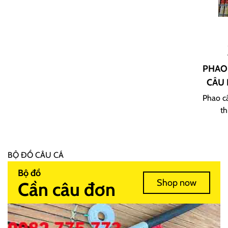
PHAO 
CÂU 
Phao câ
th
BỘ ĐỒ CÂU CÁ
Bộ đồ
Shop now
Cần câu đơn