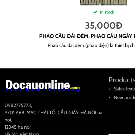
In stock
35,000
Đ
PHAO CÂU ĐÀI ĐÊM, PHAO CÂU NGÀY
Phao câu đài đêm (phao điện) là thiết bị ch
Product
Sales feat
New produ
0982775773
,
P701 A6B, MẠC THÁI TỔ, CẦU GIẤY, HÀ NỘI
ha
noi
,
12345
ha noi
,
Hà Nội
Viet Nam
,