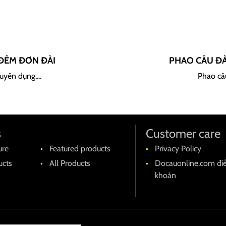
 ĐÊM ĐƠN ĐÀI
PHAO CÂU ĐÀ
uyên dụng,...
Phao câu
s
Customer care
ure
Featured products
Privacy Policy
cts
All Products
Docauonline.com đi
khoản