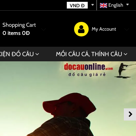
English
VND
Đ
Shopping Cart
My Account
0
items
0Đ
KIỆN ĐỒ CÂU
MỒI CÂU CÁ, THÍNH CÂU