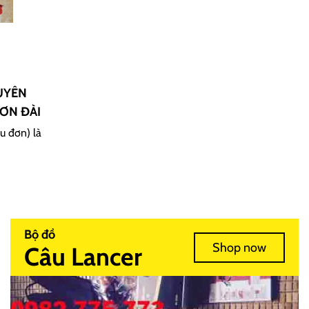
UYÊN
ƠN ĐÀI
u đơn) là
Bộ đồ
Shop now
Câu Lancer