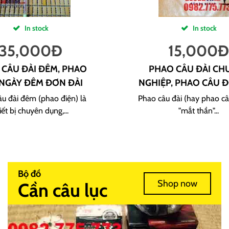
In stock
In stock
35,000
Đ
15,000
Đ
CÂU ĐÀI ĐÊM, PHAO
PHAO CÂU ĐÀI CH
NGÀY ĐÊM ĐƠN ĐÀI
NGHIỆP, PHAO CÂU Đ
u đài đêm (phao điện) là
Phao câu đài (hay phao câ
iết bị chuyên dụng,...
"mắt thần"...
Bộ đồ
Shop now
Cần câu lục