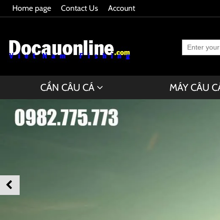
Home page
Contact Us
Account
CẦN CÂU CÁ
MÁY CÂU C