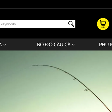
Á
BỘ ĐỒ CÂU CÁ
PHỤ 