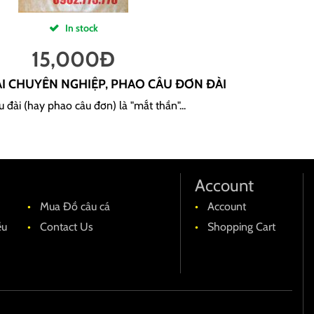
In stock
15,000
Đ
I CHUYÊN NGHIỆP, PHAO CÂU ĐƠN ĐÀI
 đài (hay phao câu đơn) là "mắt thần"...
Account
Mua Đồ câu cá
Account
ều
Contact Us
Shopping Cart