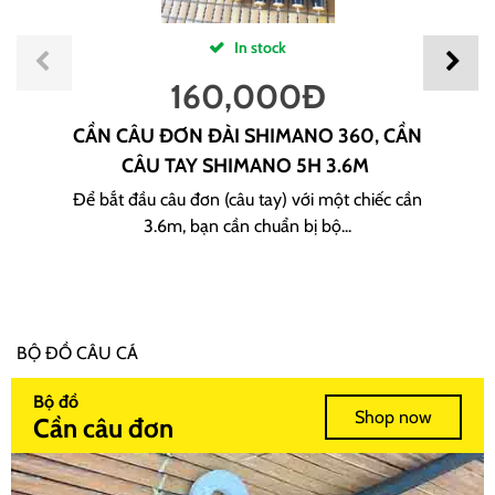
In stock
160,000
Đ
CẦN CÂU ĐƠN ĐÀI SHIMANO 360, CẦN
CÂU TAY SHIMANO 5H 3.6M
Để bắt đầu câu đơn (câu tay) với một chiếc cần
3.6m, bạn cần chuẩn bị bộ...
BỘ ĐỒ CÂU CÁ
Bộ đồ
Shop now
Cần câu đơn