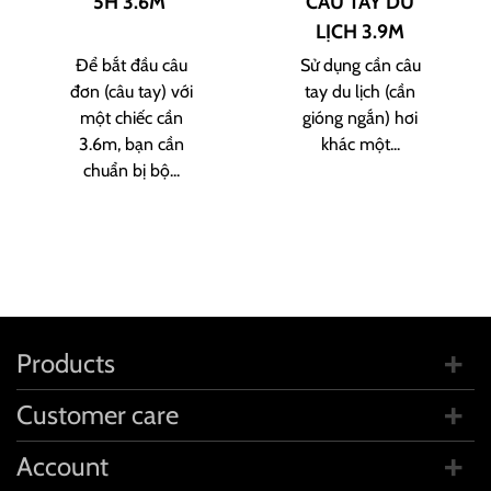
5H 3.6M
CÂU TAY DU
LỊCH 3.9M
Để bắt đầu câu
Sử dụng cần câu
đơn (câu tay) với
tay du lịch (cần
một chiếc cần
gióng ngắn) hơi
3.6m, bạn cần
khác một...
chuẩn bị bộ...
Products
Customer care
Account