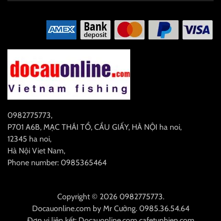
0982775773
,
P701 A6B, MẠC THÁI TỔ, CẦU GIẤY, HÀ NỘI
ha noi
,
12345
ha noi
,
Hà Nội
Viet Nam
,
Phone number: 0985365464
Copyright © 2026 0982775773.
Docauonline.com
by
Mr Cường
.
0985.36.54.64
Đơn vị liên kết:
Docauonline.com
cafetunhien.com