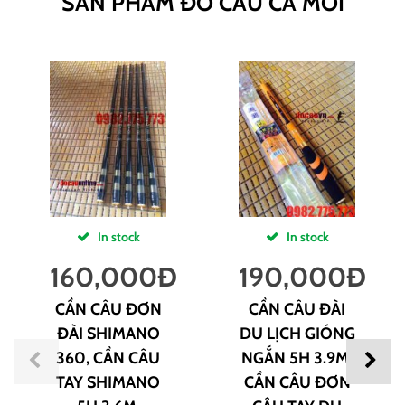
SẢN PHẨM ĐỒ CÂU CÁ MỚI
In stock
In stock
160,000
Đ
190,000
Đ
CẦN CÂU ĐƠN
CẦN CÂU ĐÀI
ĐÀI SHIMANO
DU LỊCH GIÓNG
360, CẦN CÂU
NGẮN 5H 3.9M,
TAY SHIMANO
CẦN CÂU ĐƠN