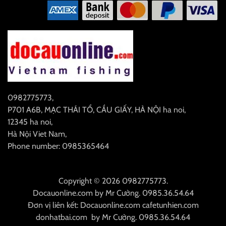
0982775773
,
P701 A6B, MẠC THÁI TỔ, CẦU GIẤY, HÀ NỘI
ha noi
,
12345
ha noi
,
Hà Nội
Viet Nam
,
Phone number: 0985365464
Copyright © 2026 0982775773.
Docauonline.com
by
Mr Cường
.
0985.36.54.64
Đơn vị liên kết:
Docauonline.com
cafetunhien.com
donhatbai.com
by
Mr Cường
.
0985.36.54.64