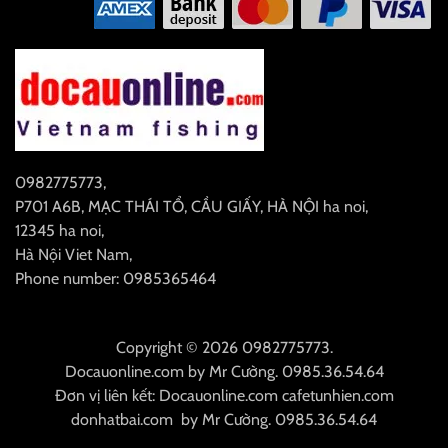
0982775773
,
P701 A6B, MẠC THÁI TỔ, CẦU GIẤY, HÀ NỘI
ha noi
,
12345
ha noi
,
Hà Nội
Viet Nam
,
Phone number: 0985365464
Copyright © 2026 0982775773.
Docauonline.com
by
Mr Cường
.
0985.36.54.64
Đơn vị liên kết:
Docauonline.com
cafetunhien.com
donhatbai.com
by
Mr Cường
.
0985.36.54.64