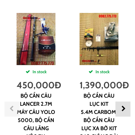
In stock
In stock
450,000
Đ
1,390,000
Đ
BỘ CẦN CÂU
BỘ CẦN CÂU
LANCER 2.7M
LỤC KIT
MÁY CÂU YOLO
5.4M CARBOM,
5000, BỘ CẦN
BỘ CẦN CÂU
CÂU LĂNG
LỤC XA BỜ KIT