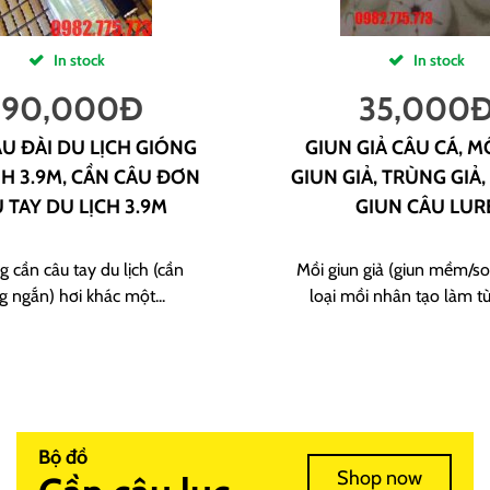
In stock
In stock
190,000
Đ
35,000
U ĐÀI DU LỊCH GIÓNG
GIUN GIẢ CÂU CÁ, M
H 3.9M, CẦN CÂU ĐƠN
GIUN GIẢ, TRÙNG GIẢ,
 TAY DU LỊCH 3.9M
GIUN CÂU LUR
g cần câu tay du lịch (cần
Mồi giun giả (giun mềm/sof
g ngắn) hơi khác một...
loại mồi nhân tạo làm từ
Bộ đồ
Shop now