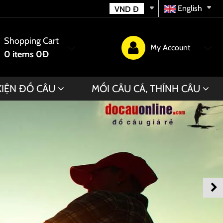
English
VND
Đ
Shopping Cart
My Account
0
items
0Đ
KIỆN ĐỒ CÂU
MỒI CÂU CÁ, THÍNH CÂU