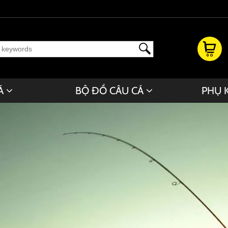
Á
BỘ ĐỒ CÂU CÁ
PHỤ 