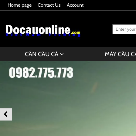
Home page
Contact Us
Account
CẦN CÂU CÁ
MÁY CÂU C