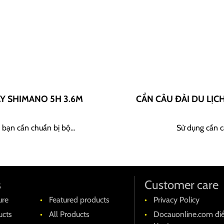
AY SHIMANO 5H 3.6M
CẦN CÂU ĐÀI DU LỊC
 bạn cần chuẩn bị bộ...
Sử dụng cần câ
s
Customer care
ure
Featured products
Privacy Policy
cts
All Products
Docauonline.com đi