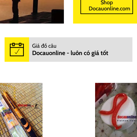
Shop
Docauonline.com
Giá đồ câu
Docauonline - luôn có giá tốt