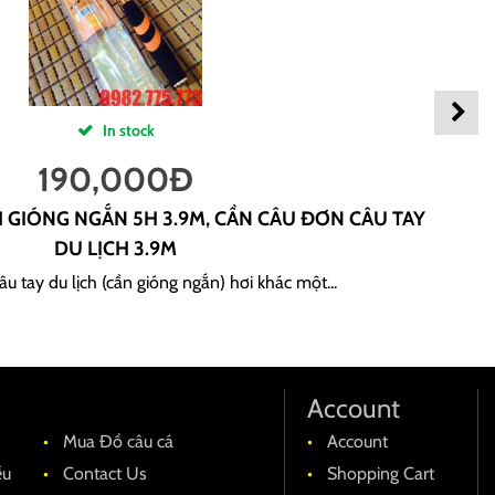
In stock
190,000
Đ
H GIÓNG NGẮN 5H 3.9M, CẦN CÂU ĐƠN CÂU TAY
DU LỊCH 3.9M
u tay du lịch (cần gióng ngắn) hơi khác một...
Account
Mua Đồ câu cá
Account
ều
Contact Us
Shopping Cart