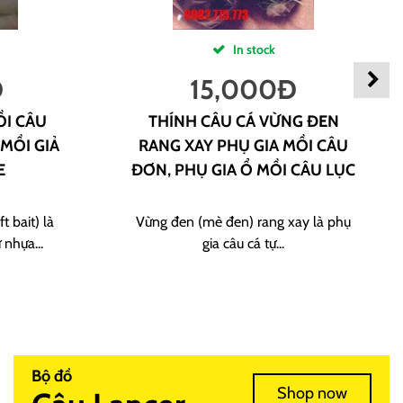
In stock
Đ
15,000
Đ
ỒI CÂU
THÍNH CÂU CÁ VỪNG ĐEN
 MỒI GIẢ
RANG XAY PHỤ GIA MỒI CÂU
E
ĐƠN, PHỤ GIA Ổ MỒI CÂU LỤC
t bait) là
Vừng đen (mè đen) rang xay là phụ
 nhựa...
gia câu cá tự...
Bộ đồ
Shop now