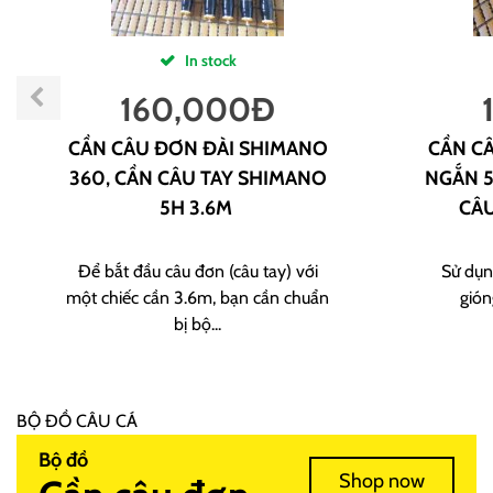
In stock
160,000
Đ
CẦN CÂU ĐƠN ĐÀI SHIMANO
CẦN CÂ
360, CẦN CÂU TAY SHIMANO
NGẮN 5
5H 3.6M
CÂU
Để bắt đầu câu đơn (câu tay) với
Sử dụn
một chiếc cần 3.6m, bạn cần chuẩn
gión
bị bộ...
BỘ ĐỒ CÂU CÁ
Bộ đồ
Shop now