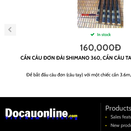
In stock
160,000
Đ
CẦN CÂU ĐƠN ĐÀI SHIMANO 360, CẦN CÂU T
Để bắt đầu câu đơn (câu tay) với một chiếc cần 3.6m,
Product
Sales feat
New produ