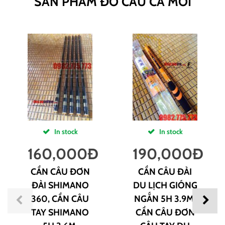
SẢN PHẨM ĐỒ CÂU CÁ MỚI
In stock
In stock
160,000
Đ
190,000
Đ
CẦN CÂU ĐƠN
CẦN CÂU ĐÀI
ĐÀI SHIMANO
DU LỊCH GIÓNG
360, CẦN CÂU
NGẮN 5H 3.9M,
TAY SHIMANO
CẦN CÂU ĐƠN