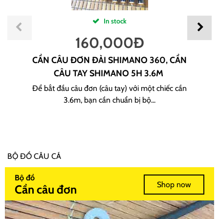
In stock
160,000
Đ
CẦN CÂU ĐƠN ĐÀI SHIMANO 360, CẦN
CÂU TAY SHIMANO 5H 3.6M
Để bắt đầu câu đơn (câu tay) với một chiếc cần
3.6m, bạn cần chuẩn bị bộ...
BỘ ĐỒ CÂU CÁ
Bộ đồ
Shop now
Cần câu đơn