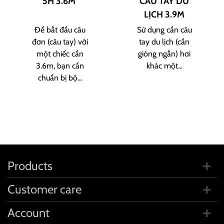
5H 3.6M
CÂU TAY DU
LỊCH 3.9M
Để bắt đầu câu
Sử dụng cần câu
đơn (câu tay) với
tay du lịch (cần
một chiếc cần
gióng ngắn) hơi
3.6m, bạn cần
khác một...
chuẩn bị bộ...
Products
Customer care
Account