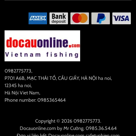
0982775773
,
P701 A6B, MẠC THÁI TỔ, CẦU GIẤY, HÀ NỘI
ha noi
,
12345
ha noi
,
Hà Nội
Viet Nam
,
Phone number: 0985365464
Copyright © 2026 0982775773.
Docauonline.com
by
Mr Cường
.
0985.36.54.64
Đơn vị liên kết:
Docauonline.com
cafetunhien.com