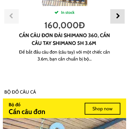
In stock
160,000
Đ
CẦN CÂU ĐƠN ĐÀI SHIMANO 360, CẦN
CÂU TAY SHIMANO 5H 3.6M
Để bắt đầu câu đơn (câu tay) với một chiếc cần
3.6m, bạn cần chuẩn bị bộ...
BỘ ĐỒ CÂU CÁ
Bộ đồ
Shop now
Cần câu đơn