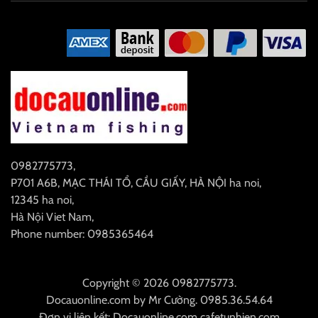
0982775773
,
P701 A6B, MẠC THÁI TỔ, CẦU GIẤY, HÀ NỘI
ha noi
,
12345
ha noi
,
Hà Nội
Viet Nam
,
Phone number: 0985365464
Copyright © 2026 0982775773.
Docauonline.com
by
Mr Cường
.
0985.36.54.64
Đơn vị liên kết:
Docauonline.com
cafetunhien.com