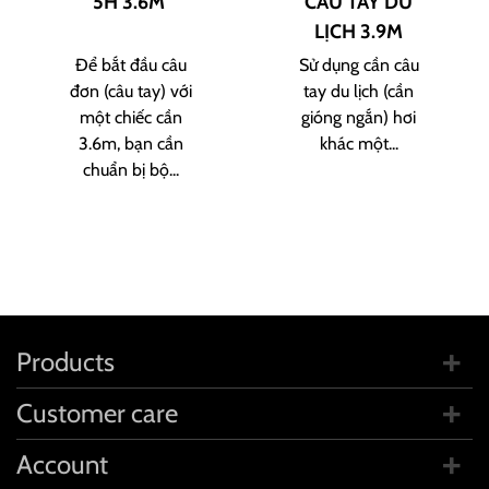
5H 3.6M
CÂU TAY DU
LỊCH 3.9M
Để bắt đầu câu
Sử dụng cần câu
đơn (câu tay) với
tay du lịch (cần
một chiếc cần
gióng ngắn) hơi
3.6m, bạn cần
khác một...
chuẩn bị bộ...
Products
Customer care
Account