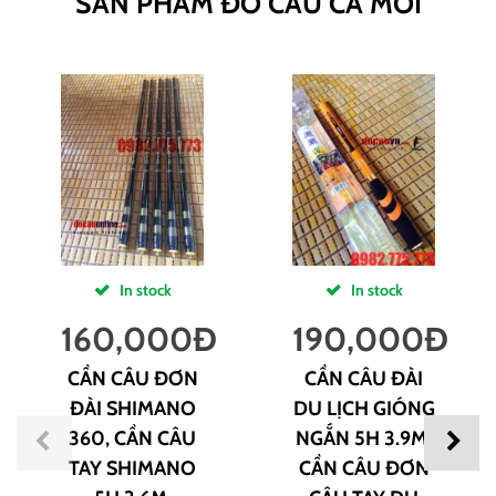
SẢN PHẨM ĐỒ CÂU CÁ MỚI
In stock
In stock
160,000
Đ
190,000
Đ
CẦN CÂU ĐƠN
CẦN CÂU ĐÀI
ĐÀI SHIMANO
DU LỊCH GIÓNG
360, CẦN CÂU
NGẮN 5H 3.9M,
TAY SHIMANO
CẦN CÂU ĐƠN