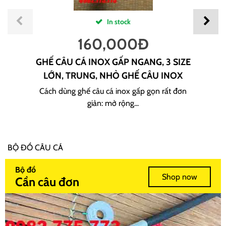
In stock
160,000
Đ
GHẾ CÂU CÁ INOX GẤP NGANG, 3 SIZE
LỚN, TRUNG, NHỎ GHẾ CÂU INOX
Cách dùng ghế câu cá inox gấp gọn rất đơn
giản: mở rộng...
BỘ ĐỒ CÂU CÁ
Bộ đồ
Shop now
Cần câu đơn