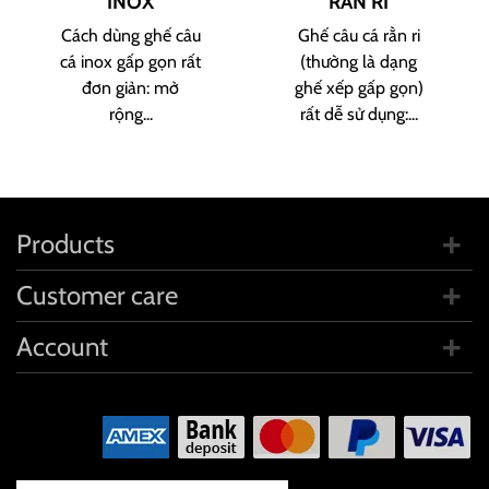
INOX
RÀN RI
Cách dùng ghế câu
Ghế câu cá rằn ri
cá inox gấp gọn rất
(thường là dạng
đơn giản: mở
ghế xếp gấp gọn)
rộng...
rất dễ sử dụng:...
Products
Customer care
Account