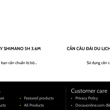
AY SHIMANO 5H 3.6M
CẦN CÂU ĐÀI DU LỊC
 bạn cần chuẩn bị bộ...
Sử dụng cần câ
s
Customer care
ure
Featured products
Privacy Policy
cts
All Products
Docauonline.com đi