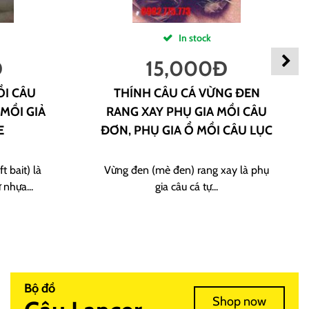
In stock
Đ
15,000
Đ
ỒI CÂU
THÍNH CÂU CÁ VỪNG ĐEN
 MỒI GIẢ
RANG XAY PHỤ GIA MỒI CÂU
E
ĐƠN, PHỤ GIA Ổ MỒI CÂU LỤC
t bait) là
Vừng đen (mè đen) rang xay là phụ
 nhựa...
gia câu cá tự...
Bộ đồ
Shop now