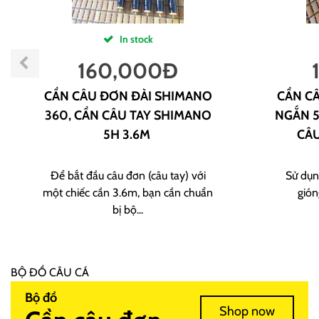
In stock
160,000
Đ
CẦN CÂU ĐƠN ĐÀI SHIMANO
CẦN CÂ
360, CẦN CÂU TAY SHIMANO
NGẮN 5
5H 3.6M
CÂU
Để bắt đầu câu đơn (câu tay) với
Sử dụn
một chiếc cần 3.6m, bạn cần chuẩn
gión
bị bộ...
BỘ ĐỒ CÂU CÁ
Bộ đồ
Shop now