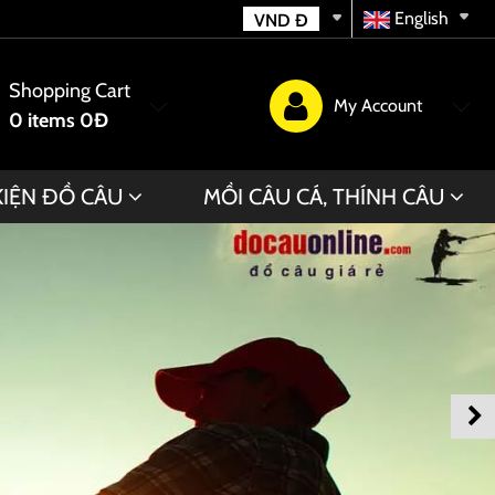
English
VND
Đ
Shopping Cart
My Account
0
items
0Đ
KIỆN ĐỒ CÂU
MỒI CÂU CÁ, THÍNH CÂU