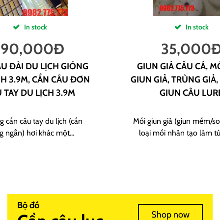
In stock
In stock
190,000
Đ
35,000
U ĐÀI DU LỊCH GIÓNG
GIUN GIẢ CÂU CÁ, M
H 3.9M, CẦN CÂU ĐƠN
GIUN GIẢ, TRÙNG GIẢ,
 TAY DU LỊCH 3.9M
GIUN CÂU LUR
g cần câu tay du lịch (cần
Mồi giun giả (giun mềm/sof
g ngắn) hơi khác một...
loại mồi nhân tạo làm từ
Bộ đồ
Shop now