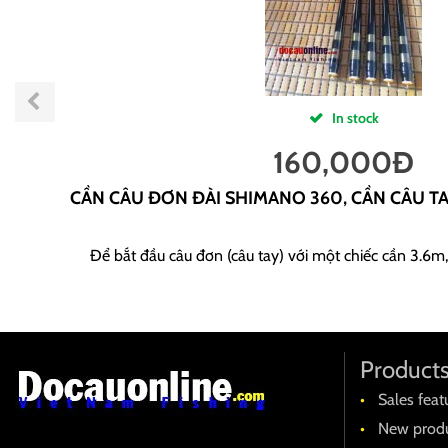
In stock
160,000
Đ
CẦN CÂU ĐƠN ĐÀI SHIMANO 360, CẦN CÂU T
Để bắt đầu câu đơn (câu tay) với một chiếc cần 3.6m,
Product
Sales feat
New produ