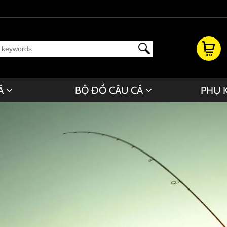
Á
BỘ ĐỒ CÂU CÁ
PHỤ 