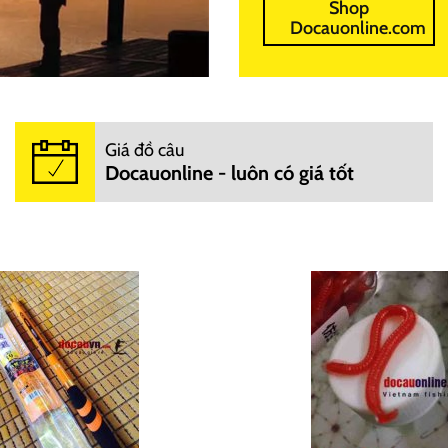
Shop
Docauonline.com
Giá đồ câu
Docauonline - luôn có giá tốt