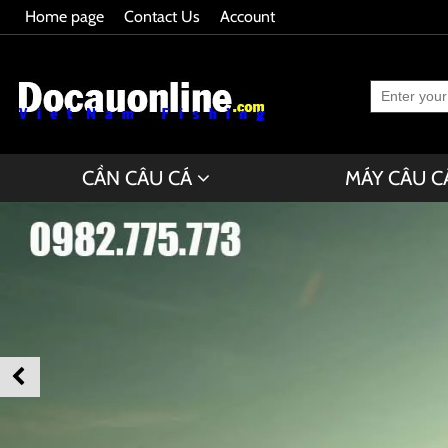
Home page
Contact Us
Account
CẦN CÂU CÁ
MÁY CÂU C