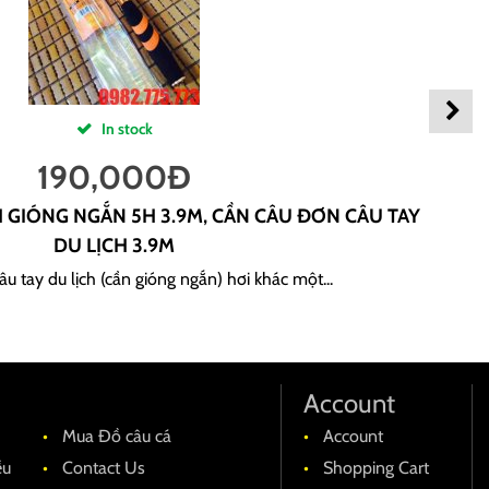
In stock
190,000
Đ
H GIÓNG NGẮN 5H 3.9M, CẦN CÂU ĐƠN CÂU TAY
DU LỊCH 3.9M
u tay du lịch (cần gióng ngắn) hơi khác một...
Account
Mua Đồ câu cá
Account
ều
Contact Us
Shopping Cart