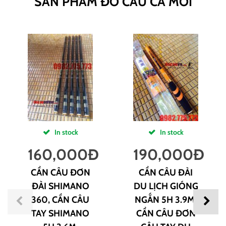
SẢN PHẨM ĐỒ CÂU CÁ MỚI
In stock
In stock
160,000
Đ
190,000
Đ
CẦN CÂU ĐƠN
CẦN CÂU ĐÀI
ĐÀI SHIMANO
DU LỊCH GIÓNG
360, CẦN CÂU
NGẮN 5H 3.9M,
TAY SHIMANO
CẦN CÂU ĐƠN