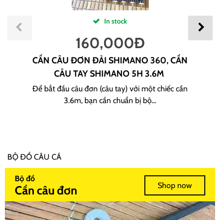
In stock
160,000
Đ
CẦN CÂU ĐƠN ĐÀI SHIMANO 360, CẦN
CÂU TAY SHIMANO 5H 3.6M
Để bắt đầu câu đơn (câu tay) với một chiếc cần
3.6m, bạn cần chuẩn bị bộ...
BỘ ĐỒ CÂU CÁ
Bộ đồ
Shop now
Cần câu đơn