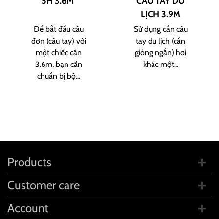
5H 3.6M
CÂU TAY DU
LỊCH 3.9M
Để bắt đầu câu
Sử dụng cần câu
đơn (câu tay) với
tay du lịch (cần
một chiếc cần
gióng ngắn) hơi
3.6m, bạn cần
khác một...
chuẩn bị bộ...
Products
Customer care
Account