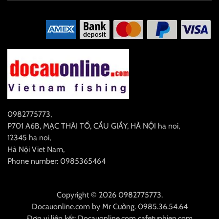
0982775773
,
P701 A6B, MẠC THÁI TỔ, CẦU GIẤY, HÀ NỘI
ha noi
,
12345
ha noi
,
Hà Nội
Viet Nam
,
Phone number: 0985365464
Copyright © 2026 0982775773.
Docauonline.com
by
Mr Cường
.
0985.36.54.64
Đơn vị liên kết:
Docauonline.com
cafetunhien.com