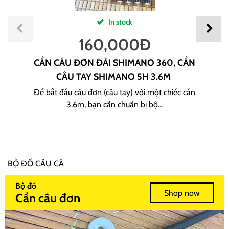
In stock
160,000
Đ
CẦN CÂU ĐƠN ĐÀI SHIMANO 360, CẦN
CÂU TAY SHIMANO 5H 3.6M
Để bắt đầu câu đơn (câu tay) với một chiếc cần
3.6m, bạn cần chuẩn bị bộ...
BỘ ĐỒ CÂU CÁ
Bộ đồ
Shop now
Cần câu đơn