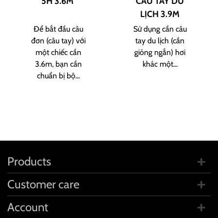
5H 3.6M
CÂU TAY DU
LỊCH 3.9M
Để bắt đầu câu
Sử dụng cần câu
đơn (câu tay) với
tay du lịch (cần
một chiếc cần
gióng ngắn) hơi
3.6m, bạn cần
khác một...
chuẩn bị bộ...
Products
Customer care
Account