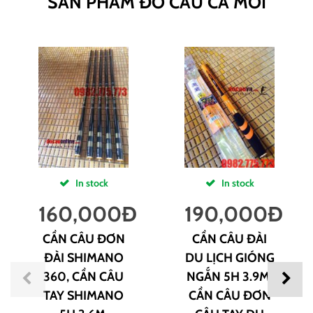
SẢN PHẨM ĐỒ CÂU CÁ MỚI
In stock
In stock
160,000
Đ
190,000
Đ
CẦN CÂU ĐƠN
CẦN CÂU ĐÀI
ĐÀI SHIMANO
DU LỊCH GIÓNG
360, CẦN CÂU
NGẮN 5H 3.9M,
TAY SHIMANO
CẦN CÂU ĐƠN