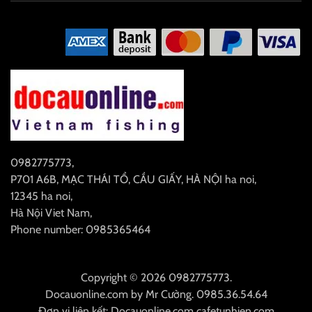
0982775773
,
P701 A6B, MẠC THÁI TỔ, CẦU GIẤY, HÀ NỘI
ha noi
,
12345
ha noi
,
Hà Nội
Viet Nam
,
Phone number: 0985365464
Copyright © 2026 0982775773.
Docauonline.com
by
Mr Cường
.
0985.36.54.64
Đơn vị liên kết:
Docauonline.com
cafetunhien.com