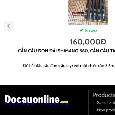
In stock
160,000
Đ
CẦN CÂU ĐƠN ĐÀI SHIMANO 360, CẦN CÂU T
Để bắt đầu câu đơn (câu tay) với một chiếc cần 3.6m,
Product
Sales feat
New produ