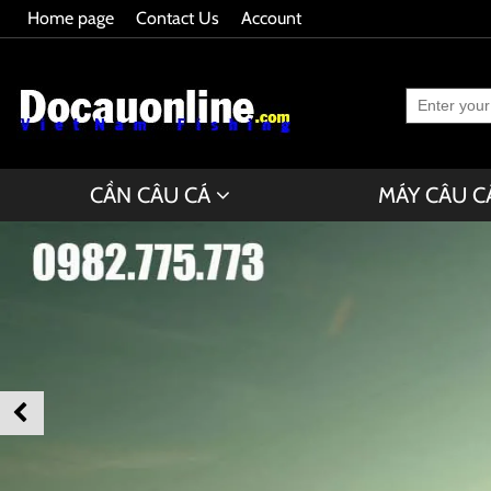
Home page
Contact Us
Account
CẦN CÂU CÁ
MÁY CÂU C