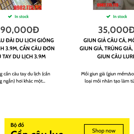
In stock
In stock
190,000
Đ
35,000
U ĐÀI DU LỊCH GIÓNG
GIUN GIẢ CÂU CÁ, M
H 3.9M, CẦN CÂU ĐƠN
GIUN GIẢ, TRÙNG GIẢ,
 TAY DU LỊCH 3.9M
GIUN CÂU LUR
g cần câu tay du lịch (cần
Mồi giun giả (giun mềm/sof
g ngắn) hơi khác một...
loại mồi nhân tạo làm từ
Bộ đồ
Shop now