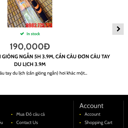
In stock
190,000
Đ
H GIÓNG NGẮN 5H 3.9M, CẦN CÂU ĐƠN CÂU TAY
DU LỊCH 3.9M
u tay du lịch (cần gióng ngắn) hơi khác một...
Account
Mua Đồ câu cá
Account
ều
Contact Us
Shopping Cart