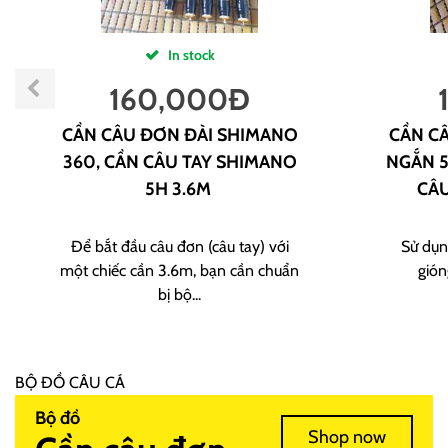
In stock
160,000
Đ
CẦN CÂU ĐƠN ĐÀI SHIMANO
CẦN CÂ
360, CẦN CÂU TAY SHIMANO
NGẮN 5
5H 3.6M
CÂU
Để bắt đầu câu đơn (câu tay) với
Sử dụn
một chiếc cần 3.6m, bạn cần chuẩn
gión
bị bộ...
BỘ ĐỒ CÂU CÁ
Bộ đồ
Shop now