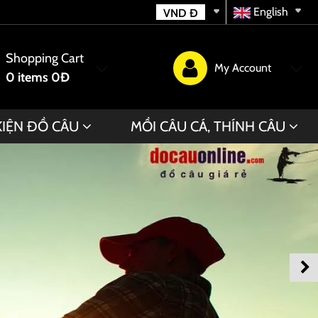
English
VND
Đ
Shopping Cart
My Account
0
items
0Đ
KIỆN ĐỒ CÂU
MỒI CÂU CÁ, THÍNH CÂU