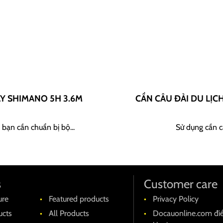
AY SHIMANO 5H 3.6M
CẦN CÂU ĐÀI DU LỊC
 bạn cần chuẩn bị bộ...
Sử dụng cần câ
s
Customer care
ure
Featured products
Privacy Policy
cts
All Products
Docauonline.com đi