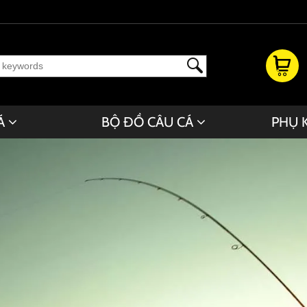
Á
BỘ ĐỒ CÂU CÁ
PHỤ 