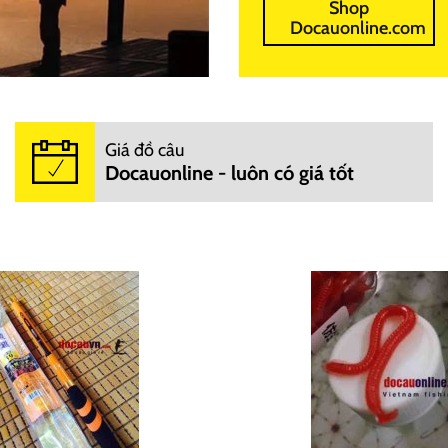
Shop
Docauonline.com
Giá đồ câu
Docauonline - luôn có giá tốt