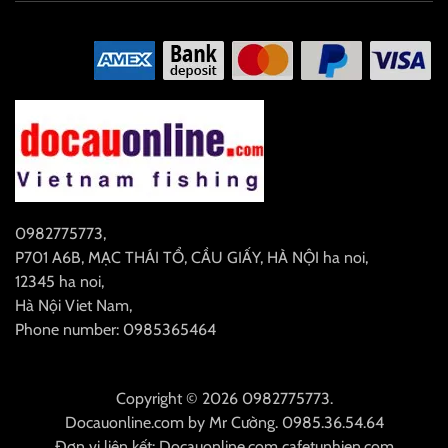
0982775773
,
P701 A6B, MẠC THÁI TỔ, CẦU GIẤY, HÀ NỘI
ha noi
,
12345
ha noi
,
Hà Nội
Viet Nam
,
Phone number: 0985365464
Copyright © 2026 0982775773.
Docauonline.com
by
Mr Cường
.
0985.36.54.64
Đơn vị liên kết:
Docauonline.com
cafetunhien.com