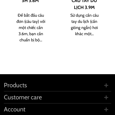
5H 3.6M
CÂU TAY DU
LỊCH 3.9M
Để bắt đầu câu
Sử dụng cần câu
đơn (câu tay) với
tay du lịch (cần
một chiếc cần
gióng ngắn) hơi
3.6m, bạn cần
khác một...
chuẩn bị bộ...
Products
Customer care
Account