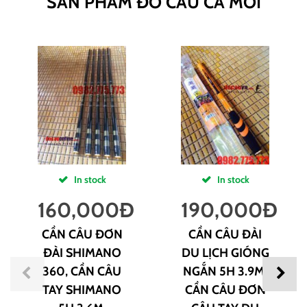
SẢN PHẨM ĐỒ CÂU CÁ MỚI
In stock
In stock
160,000
Đ
190,000
Đ
CẦN CÂU ĐƠN
CẦN CÂU ĐÀI
ĐÀI SHIMANO
DU LỊCH GIÓNG
360, CẦN CÂU
NGẮN 5H 3.9M,
TAY SHIMANO
CẦN CÂU ĐƠN