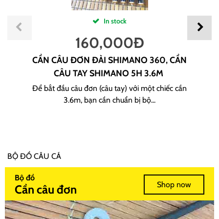
In stock
160,000
Đ
CẦN CÂU ĐƠN ĐÀI SHIMANO 360, CẦN
CÂU TAY SHIMANO 5H 3.6M
Để bắt đầu câu đơn (câu tay) với một chiếc cần
3.6m, bạn cần chuẩn bị bộ...
BỘ ĐỒ CÂU CÁ
Bộ đồ
Shop now
Cần câu đơn