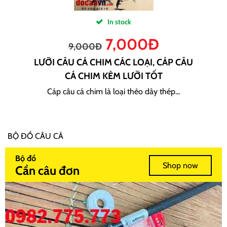
In stock
7,000
Đ
9,000
Đ
LƯỠI CÂU CÁ CHIM CÁC LOẠI, CÁP CÂU
CÁ CHIM KÈM LƯỠI TỐT
Cáp câu cá chim là loại thẻo dây thép...
BỘ ĐỒ CÂU CÁ
Bộ đồ
Shop now
Cần câu đơn