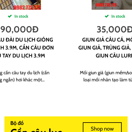
In stock
In stock
190,000
Đ
35,000
U ĐÀI DU LỊCH GIÓNG
GIUN GIẢ CÂU CÁ, M
H 3.9M, CẦN CÂU ĐƠN
GIUN GIẢ, TRÙNG GIẢ,
 TAY DU LỊCH 3.9M
GIUN CÂU LUR
g cần câu tay du lịch (cần
Mồi giun giả (giun mềm/sof
g ngắn) hơi khác một...
loại mồi nhân tạo làm từ
Bộ đồ
Shop now