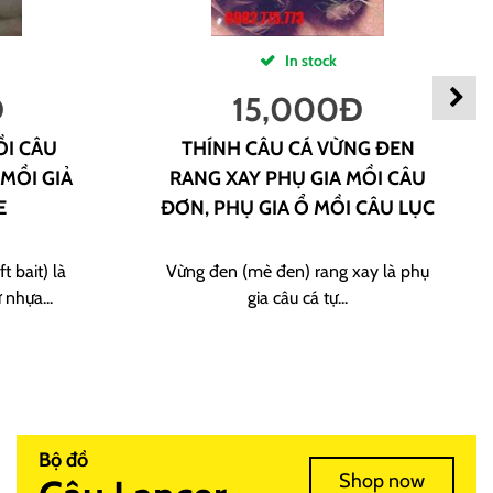
In stock
Đ
15,000
Đ
ỒI CÂU
THÍNH CÂU CÁ VỪNG ĐEN
 MỒI GIẢ
RANG XAY PHỤ GIA MỒI CÂU
E
ĐƠN, PHỤ GIA Ổ MỒI CÂU LỤC
t bait) là
Vừng đen (mè đen) rang xay là phụ
 nhựa...
gia câu cá tự...
Bộ đồ
Shop now