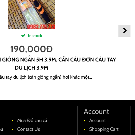
In stock
190,000
Đ
H GIÓNG NGẮN 5H 3.9M, CẦN CÂU ĐƠN CÂU TAY
DU LỊCH 3.9M
u tay du lịch (cần gióng ngắn) hơi khác một...
Account
Mua Đồ câu cá
Account
ều
Contact Us
Shopping Cart