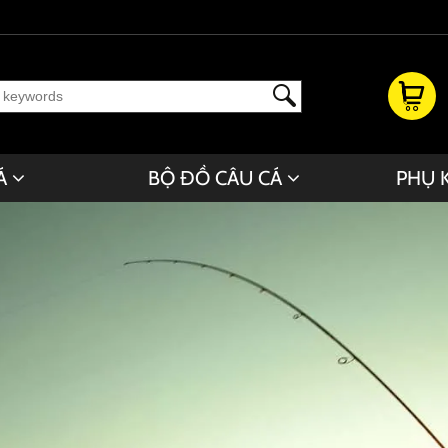
Á
BỘ ĐỒ CÂU CÁ
PHỤ 