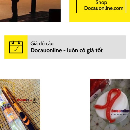
Shop
Docauonline.com
Giá đồ câu
Docauonline - luôn có giá tốt