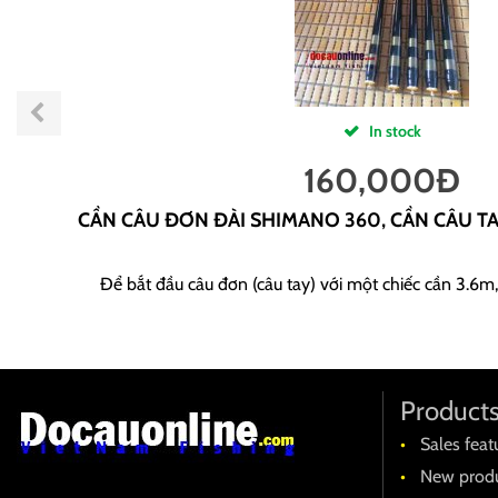
In stock
160,000
Đ
CẦN CÂU ĐƠN ĐÀI SHIMANO 360, CẦN CÂU T
Để bắt đầu câu đơn (câu tay) với một chiếc cần 3.6m,
Product
Sales feat
New produ