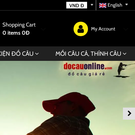
English
VND
Đ
Shopping Cart
My Account
0
items
0Đ
KIỆN ĐỒ CÂU
MỒI CÂU CÁ, THÍNH CÂU