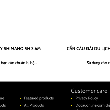
AY SHIMANO 5H 3.6M
CẦN CÂU ĐÀI DU LỊC
 bạn cần chuẩn bị bộ...
Sử dụng cần câ
s
Customer care
ure
Featured products
Privacy Policy
cts
All Products
Docauonline.com đi