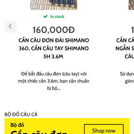
In stock
160,000
Đ
CẦN CÂU ĐƠN ĐÀI SHIMANO
CẦN CÂ
360, CẦN CÂU TAY SHIMANO
NGẮN 5
5H 3.6M
CÂU
Để bắt đầu câu đơn (câu tay) với
Sử dụn
một chiếc cần 3.6m, bạn cần chuẩn
gión
bị bộ...
BỘ ĐỒ CÂU CÁ
Bộ đồ
Shop now