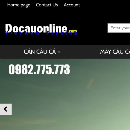
Home page
Contact Us
Account
CẦN CÂU CÁ
MÁY CÂU C